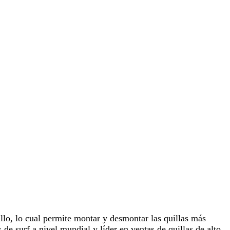
nillo, lo cual permite montar y desmontar las quillas más
 de surf a nivel mundial y líder en ventas de quillas de alto