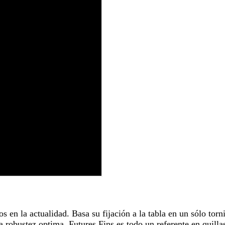
os en la actualidad. Basa su fijación a la tabla en un sólo tor
a robustez optima. Futures Fins es todo un referente en quillas